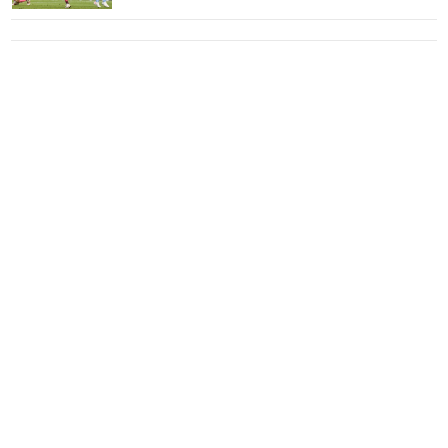
E
N
U
Home
Bola
Liga
Champions
Liga
Eropa
Liga
Inggris
Liga
Spanyol
Liga