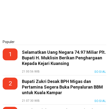
Italia
NBA
N
E
T
W
O
R
Populer
K
Selamatkan Uang Negara 74.97 Miliar Plt.
1
Bupati H. Muklisin Berikan Penghargaan
Kepada Kejari Kuansing
jawabarat
21:00:56 WIB
SOSIAL
Guide
Bupati Zukri Desak BPH Migas dan
Money
2
Pertamina Segera Buka Penyaluran BBM
Liputan
untuk Kuala Kampar
Real
21:07:30 WIB
SOSIAL
Gadget