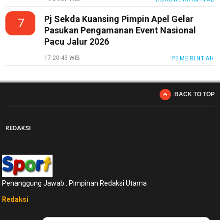
Entertain
Pj Sekda Kuansing Pimpin Apel Gelar
Edukasi
7
Pasukan Pengamanan Event Nasional
InfoTerbaru
Pacu Jalur 2026
Traveling
17:20:43 WIB
PEMERINTAH
Sport
TeknoPedia
BACK TO TOP
Blog
Techno
REDAKSI
Guide
Automotive
Guide
Trending
Penanggung Jawab : Pimpinan Redaksi Utama
Smartphone
Redaksi
Guide