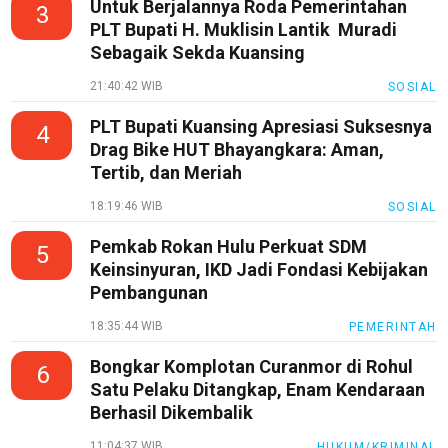
Untuk Berjalannya Roda Pemerintahan
3
Guide
PLT Bupati H. Muklisin Lantik Muradi
Sebagaik Sekda Kuansing
Cat
Food
21:40:42 WIB
SOSIAL
Lifestyle
PLT Bupati Kuansing Apresiasi Suksesnya
4
Review
Drag Bike HUT Bhayangkara: Aman,
Pinjol
Tertib, dan Meriah
SourceCode
18:19:46 WIB
SOSIAL
Otomotif
Pemkab Rokan Hulu Perkuat SDM
5
Keinsinyuran, IKD Jadi Fondasi Kebijakan
infotorial
Pembangunan
Tutor
18:35:44 WIB
PEMERINTAH
Theme
Bongkar Komplotan Curanmor di Rohul
6
Sains
Satu Pelaku Ditangkap, Enam Kendaraan
Berhasil Dikembalik
Finance
11:04:37 WIB
HUKUM/KRIMINAL